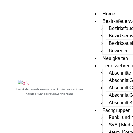
Home
Bezirksfeuer
Bezirksfe
Bezirkseins
Bezirksausb
Bewerter
Neuigkeiten
Feuerwehren i
Abschnitte
Abschnitt G
Abschnitt G
Bezirksfeuerwehrkommando St. Veit an der Glan
Kärntner Landesfeuerwehrverband
Abschnitt G
Abschnitt K
Fachgruppen
Funk- und 
SvE | Mediz
Atem, Körp