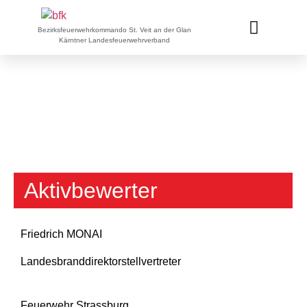
Bezirksfeuerwehrkommando St. Veit an der Glan
Kärntner Landesfeuerwehrverband
Bewerter im Bezirk
Aktivbewerter
Friedrich MONAI
Landesbranddirektorstellvertreter
Feuerwehr Strassburg