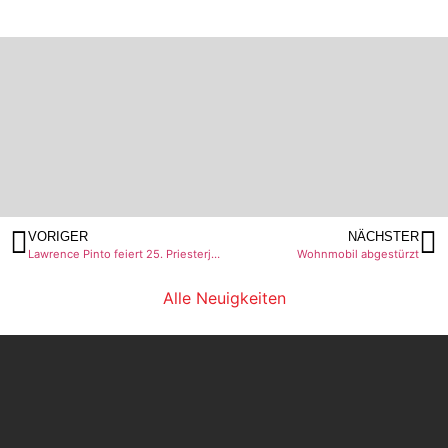
VORIGER
NÄCHSTER
Lawrence Pinto feiert 25. Priesterjubiläum
Wohnmobil abgestürzt
Alle Neuigkeiten