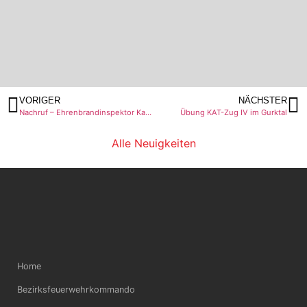
VORIGER
NÄCHSTER
Nachruf – Ehrenbrandinspektor Kajetan REMSCHNIG – 50 Jahre im Dienst der Feuerwehr
Übung KAT-Zug IV im Gurktal
Alle Neuigkeiten
Home
Bezirksfeuerwehrkommando