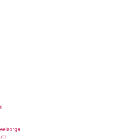
al
Seelsorge
utz