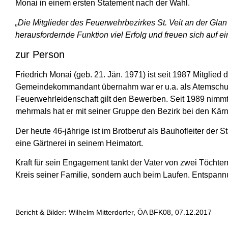
Monai in einem ersten Statement nach der Wahl.
„Die Mitglieder des Feuerwehrbezirkes St. Veit an der Gl
herausfordernde Funktion viel Erfolg und freuen sich auf
zur Person
Friedrich Monai (geb. 21. Jän. 1971) ist seit 1987 Mitglied
Gemeindekommandant übernahm war er u.a. als Atemschutz
Feuerwehrleidenschaft gilt den Bewerben. Seit 1989 nimmt 
mehrmals hat er mit seiner Gruppe den Bezirk bei den Kärn
Der heute 46-jährige ist im Brotberuf als Bauhofleiter der 
eine Gärtnerei in seinem Heimatort.
Kraft für sein Engagement tankt der Vater von zwei Töchter
Kreis seiner Familie, sondern auch beim Laufen. Entspannu
Bericht & Bilder: Wilhelm Mitterdorfer, ÖA BFK08, 07.12.2017