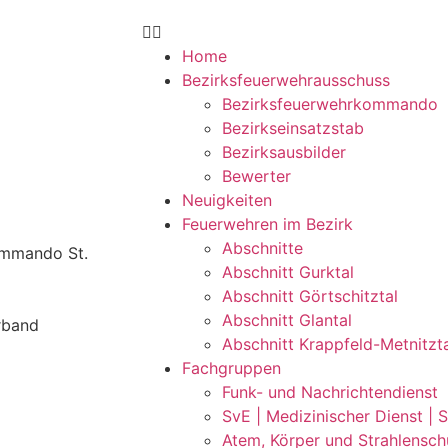
Home
Bezirksfeuerwehrausschuss
Bezirksfeuerwehrkommando
Bezirkseinsatzstab
Bezirksausbilder
Bewerter
Neuigkeiten
Feuerwehren im Bezirk
Abschnitte
ommando St.
Abschnitt Gurktal
Abschnitt Görtschitztal
Abschnitt Glantal
rband
Abschnitt Krappfeld-Metnitzt
Fachgruppen
Funk- und Nachrichtendienst
SvE | Medizinischer Dienst | 
Atem, Körper und Strahlensch