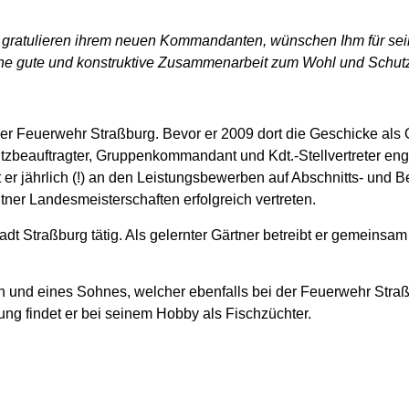
an gratulieren ihrem neuen Kommandanten, wünschen Ihm für se
 eine gute und konstruktive Zusammenarbeit zum Wohl und Schut
 der Feuerwehr Straßburg. Bevor er 2009 dort die Geschicke als 
beauftragter, Gruppenkommandant und Kdt.-Stellvertreter eng
er jährlich (!) an den Leistungsbewerben auf Abschnitts- und B
tner Landesmeisterschaften erfolgreich vertreten.
Stadt Straßburg tätig. Als gelernter Gärtner betreibt er gemeinsa
n und eines Sohnes, welcher ebenfalls bei der Feuerwehr Straßbu
ng findet er bei seinem Hobby als Fischzüchter.