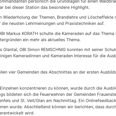
ommandanten persönlich die Grundlagen für einen Waldbra
ar bei dieser Station das besondere Highlight.
hen Wiederholung der Themen, Brandlehre und Löscheffekte m
die neusten Lehrmeinungen und Praxistechniken auf.
, HBI Markus KORATH schulte die Kameraden auf das Thema F
tergründen ein mehr als aktuelles Thema.
s Glantal, OBI Simon REMSCHNIG konnten mit seiner Schul
inigen Kameradinnen und Kameraden Interesse für die Ausb
en vier Gemeinden des Abschnittes an der ersten Ausbild
Einzelnen konzentrieren zu können, wurde durch die Ausbil
gs bildeten sich die Feuerwehren der Gemeinden Frauenste
nfels und St. Veit/Glan am Nachmittag. Ein Onlinefeedback
en wurde. Abschließend können wir berichten, dass durc
erentwickelt wird.