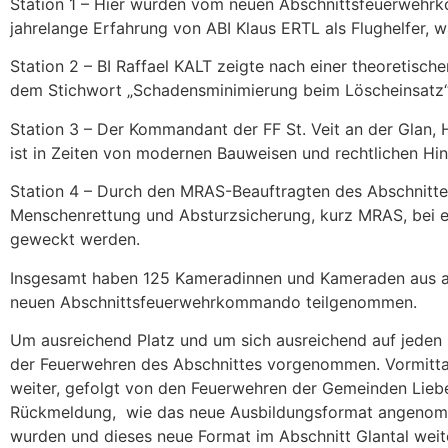
Station 1 – Hier wurden vom neuen Abschnittsfeuerwehrk
jahrelange Erfahrung von ABI Klaus ERTL als Flughelfer, w
Station 2 – BI Raffael KALT zeigte nach einer theoretisc
dem Stichwort „Schadensminimierung beim Löscheinsatz“ 
Station 3 – Der Kommandant der FF St. Veit an der Glan
ist in Zeiten von modernen Bauweisen und rechtlichen Hin
Station 4 – Durch den MRAS-Beauftragten des Abschnitte
Menschenrettung und Absturzsicherung, kurz MRAS, bei e
geweckt werden.
Insgesamt haben 125 Kameradinnen und Kameraden aus all
neuen Abschnittsfeuerwehrkommando teilgenommen.
Um ausreichend Platz und um sich ausreichend auf jeden 
der Feuerwehren des Abschnittes vorgenommen. Vormitta
weiter, gefolgt von den Feuerwehren der Gemeinden Liebe
Rückmeldung, wie das neue Ausbildungsformat angenomm
wurden und dieses neue Format im Abschnitt Glantal weit