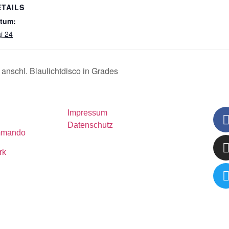
ETAILS
tum:
i 24
anschl. Blaulichtdisco in Grades
Impressum
Datenschutz
mmando
rk