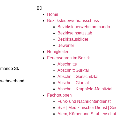
Home
Bezirksfeuerwehrausschuss
Bezirksfeuerwehrkommando
Bezirkseinsatzstab
Bezirksausbilder
Bewerter
Neuigkeiten
Feuerwehren im Bezirk
Abschnitte
mmando St.
Abschnitt Gurktal
Abschnitt Görtschitztal
rwehrverband
Abschnitt Glantal
Abschnitt Krappfeld-Metnitztal
Fachgruppen
Funk- und Nachrichtendienst
SvE | Medizinischer Dienst | Se
Atem, Körper und Strahlenschu