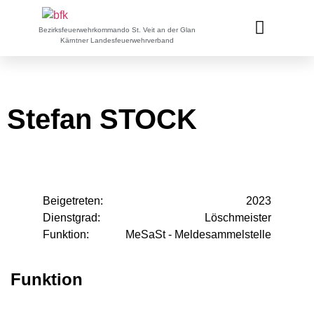
Bezirksfeuerwehrkommando St. Veit an der Glan
Kärntner Landesfeuerwehrverband
Stefan STOCK
Beigetreten:
2023
Dienstgrad:
Löschmeister
Funktion:
MeSaSt - Meldesammelstelle
Funktion