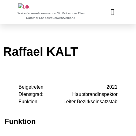
Bezirksfeuerwehrkommando St. Veit an der Glan
Kärntner Landesfeuerwehrverband
Raffael KALT
Beigetreten:
2021
Dienstgrad:
Hauptbrandinspektor
Funktion:
Leiter Bezirkseinsatzstab
Funktion