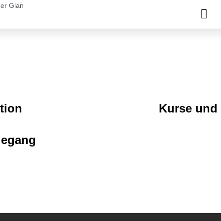
der Glan
tion
Kurse und
degang