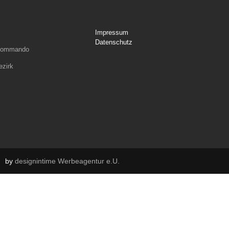
Impressum
Datenschutz
rkommando
ezirk
by
designintime Werbeagentur e.U.