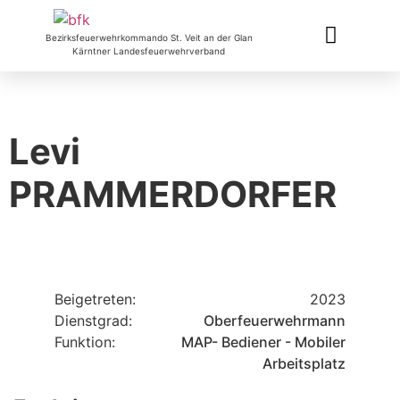
Bezirksfeuerwehrkommando St. Veit an der Glan
Kärntner Landesfeuerwehrverband
Levi
PRAMMERDORFER
Beigetreten:
2023
Dienstgrad:
Oberfeuerwehrmann
Funktion:
MAP- Bediener - Mobiler
Arbeitsplatz