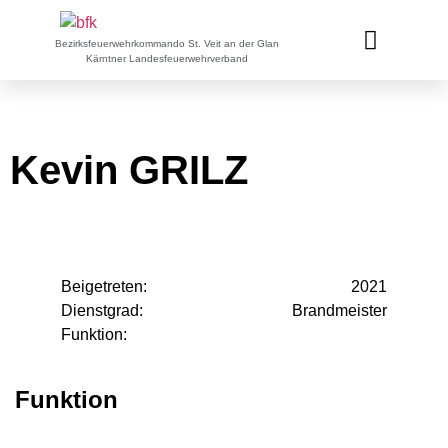
Bezirksfeuerwehrkommando St. Veit an der Glan
Kärntner Landesfeuerwehrverband
Kevin GRILZ
Beigetreten:
2021
Dienstgrad:
Brandmeister
Funktion:
Funktion