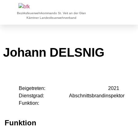
Bezirksfeuerwehrkommando St. Veit an der Glan
Kärntner Landesfeuerwehrverband
Johann DELSNIG
Beigetreten:
2021
Dienstgrad:
Abschnittsbrandinspektor
Funktion:
Funktion