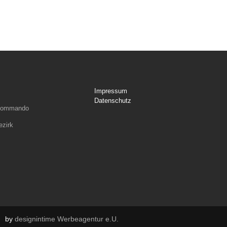
Impressum
Datenschutz
rkommando
ezirk
by
designintime Werbeagentur e.U.