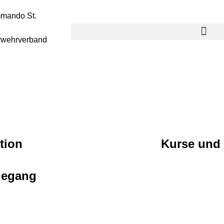
mmando St.
rwehrverband
tion
Kurse und
degang