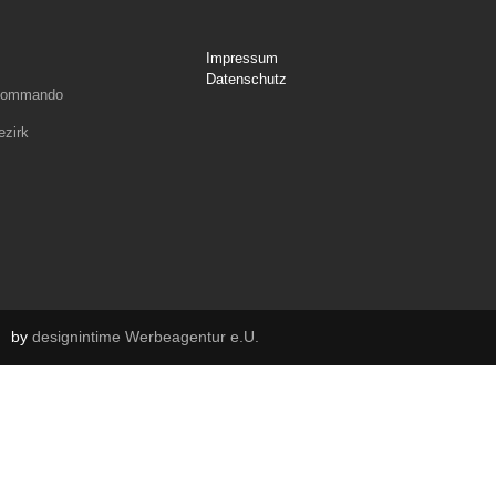
Impressum
Datenschutz
rkommando
ezirk
by
designintime Werbeagentur e.U.