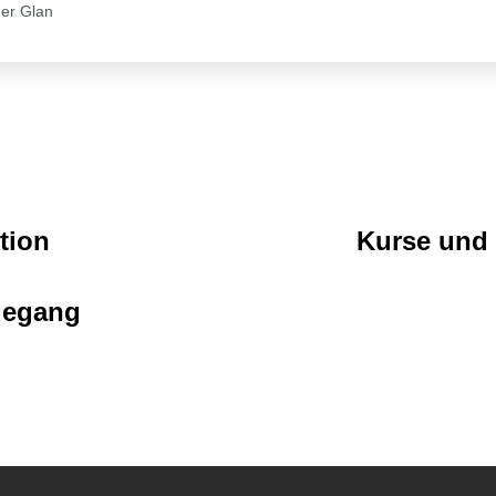
der Glan
tion
Kurse und
degang