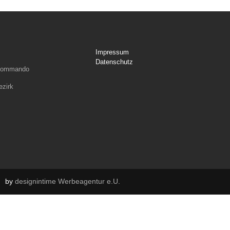
Impressum
Datenschutz
rkommando
ezirk
by
designintime Werbeagentur e.U.