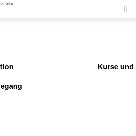
der Glan
tion
Kurse und
degang