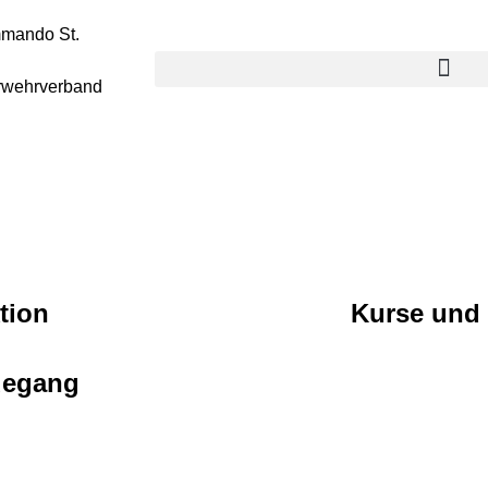
mmando St.
rwehrverband
tion
Kurse und
degang