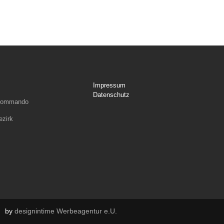
Impressum
Datenschutz
rkommando
ezirk
by
designintime Werbeagentur e.U.