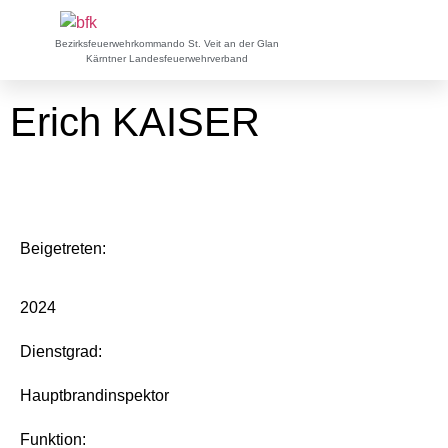
Bezirksfeuerwehrkommando St. Veit an der Glan
Kärntner Landesfeuerwehrverband
Erich KAISER
Beigetreten:
2024
Dienstgrad:
Hauptbrandinspektor
Funktion: